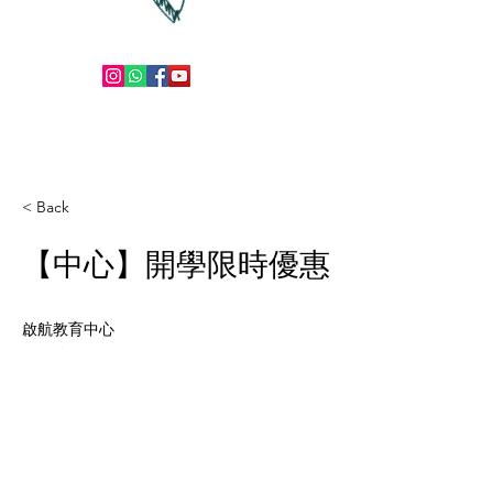
< Back
【中心】開學限時優惠
啟航教育中心
2025年8月25日
中心公告
轉眼間又開學啦！新學年唔想仔女讀書只係應
付交功課？ 🤔📚🎓