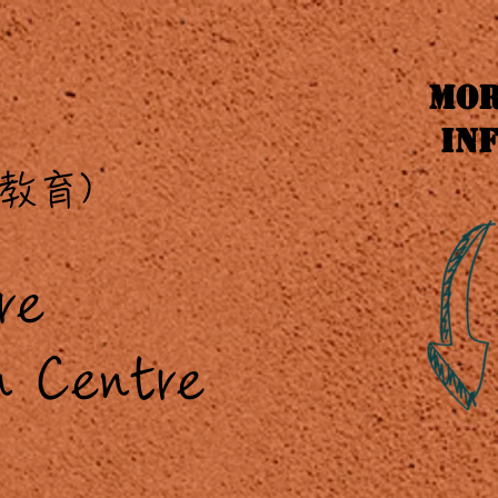
Mo
In
教育)
re
entre