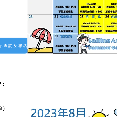
pp查詢及報名
程：
８）