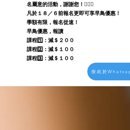
名屬意的活動，謝謝您！🙇🏻‍♂
凡於１８／６前報名更即可享早鳥優惠！
學額有限，報名從速！
早鳥優惠，報讀
課程1️⃣：減＄２００
課程2️⃣：減＄１００
課程3️⃣：減＄１００
按此於Whats