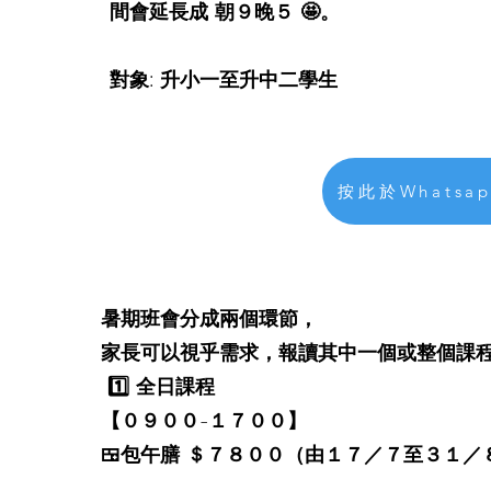
間會延長成 朝９晚５ 🤩。
對象: 升小一至升中二學生
按此於Whatsa
暑期班會分成兩個環節，
家長可以視乎需求，報讀其中一個或整個課
1️⃣ 全日課程
【０９００-１７００】
🍱包午膳 ＄７８００（由１７／７至３１／