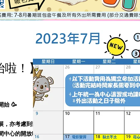
始啦！】
始 🥳
發展，亦考慮到部
班期間中心的開放時