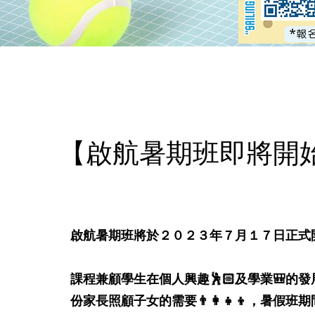
【啟航暑期班即將開
啟航暑期班將於２０２３年７月１７日正式開
課程兼顧學生在個人興趣🕺🏻及學業🎒的
份家長照顧子女的需要👨‍👩‍👧‍👦，暑假