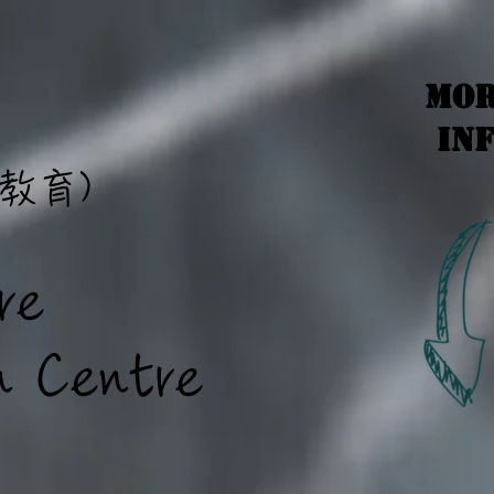
Mo
In
教育)
re
entre